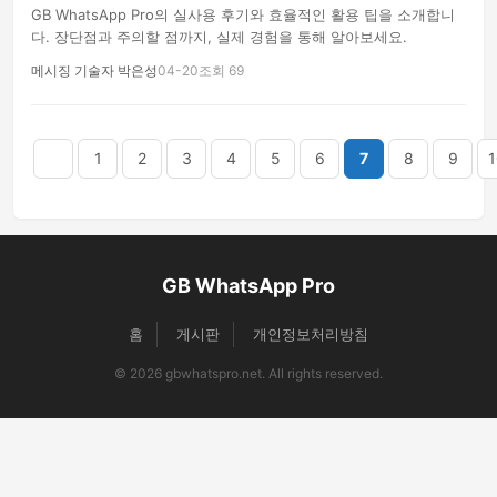
GB WhatsApp Pro의 실사용 후기와 효율적인 활용 팁을 소개합니
다. 장단점과 주의할 점까지, 실제 경험을 통해 알아보세요.
메시징 기술자 박은성
04-20
조회 69
음
맨끝
1
2
3
4
5
6
7
8
9
1
GB WhatsApp Pro
홈
게시판
개인정보처리방침
© 2026 gbwhatspro.net. All rights reserved.