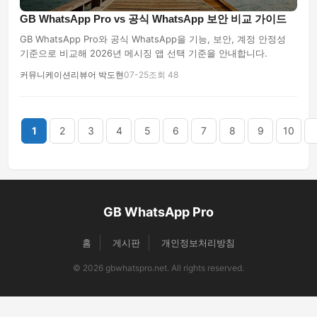
GB WhatsApp Pro vs 공식 WhatsApp 보안 비교 가이드
GB WhatsApp Pro와 공식 WhatsApp을 기능, 보안, 계정 안정성
기준으로 비교해 2026년 메시징 앱 선택 기준을 안내합니다.
커뮤니케이션리뷰어 박도현
07-25
조회 48
끝
1
2
3
4
5
6
7
8
9
10
GB WhatsApp Pro
홈
게시판
개인정보처리방침
© 2026 gbwhatspro.net. All rights reserved.