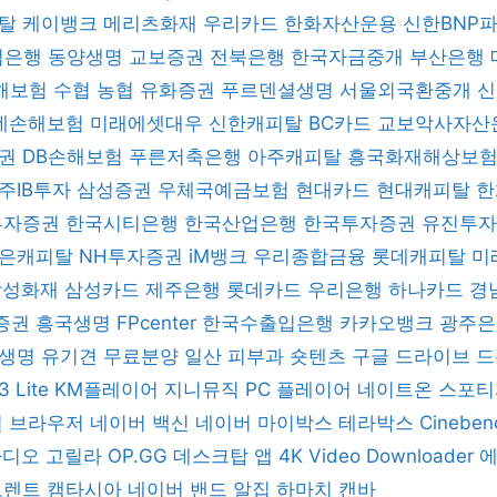
피탈
케이뱅크
메리츠화재
우리카드
한화자산운용
신한BNP
업은행
동양생명
교보증권
전북은행
한국자금중개
부산은행
해보험
수협
농협
유화증권
푸르덴셜생명
서울외국환중개
데손해보험
미래에셋대우
신한캐피탈
BC카드
교보악사자산
증권
DB손해보험
푸른저축은행
아주캐피탈
흥국화재해상보
주IB투자
삼성증권
우체국예금보험
현대카드
현대캐피탈
한
 투자증권
한국시티은행
한국산업은행
한국투자증권
유진투
은캐피탈
NH투자증권
iM뱅크
우리종합금융
롯데캐피탈
미
삼성화재
삼성카드
제주은행
롯데카드
우리은행
하나카드
경
증권
흥국생명
FPcenter
한국수출입은행
카카오뱅크
광주
B생명
유기견 무료분양
일산 피부과
숏텐츠
구글 드라이브
드
3 Lite
KM플레이어
지니뮤직 PC 플레이어
네이트온
스포
일 브라우저
네이버 백신
네이버 마이박스
테라박스
Cinebe
 라디오 고릴라
OP.GG 데스크탑 앱
4K Video Downloader
토렌트
캠타시아
네이버 밴드
알집
하마치
캔바