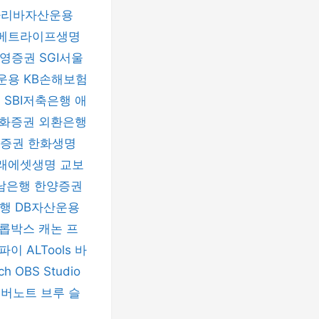
파리바자산운용
메트라이프생명
신영증권
SGI서울
운용
KB손해보험
험
SBI저축은행
애
화증권
외환은행
자증권
한화생명
래에셋생명
교보
남은행
한양증권
은행
DB자산운용
롭박스
캐논 프
티파이
ALTools
바
nch
OBS Studio
에버노트
브루
슬