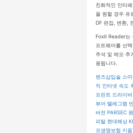
친화적인 인터페
을 원할 경우 유료
DF 편집, 변환
Foxit Read
프트웨어를 선택
주석 및 메모 추
용됩니다.
렌즈삽입술
스마
직
인터넷 속도
프린트 드라이
뷰어
텔레그램
버전
PARSEC
피탈
현대해상
프생명보험
키움