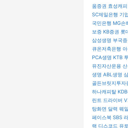
움증권
효성캐
SC제일은행
기
국민은행
MG손
보증
KB증권
롯
삼성생명
부국
큐온저축은행
아
PCA생명
KTB
유진자산운용
산
생명
ABL생명
골든브릿지투자
하나캐피탈
KD
린트 드라이버
V
탕화면 달력
웨
페이스북
SBS
랙
디스코드
유