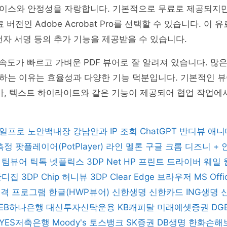
이스와 안정성을 자랑합니다. 기본적으로 무료로 제공되지만,
 버전인 Adobe Acrobat Pro를 선택할 수 있습니다. 이 
, 전자 서명 등의 추가 기능을 제공받을 수 있습니다.
er는 속도가 빠르고 가벼운 PDF 뷰어로 잘 알려져 있습니다. 많
하는 이유는 효율성과 다양한 기능 덕분입니다. 기본적인 뷰
가, 텍스트 하이라이트와 같은 기능이 제공되어 협업 작업에
일프로
노안백내장
강남안과
IP 조회
ChatGPT
반디뷰
애니
 측정
팟플레이어(PotPlayer)
라인
멜론
구글 크롬
디즈니 +
버
팀뷰어
틱톡
넷플릭스
3DP Net
HP 프린트 드라이버
웨일
반디집
3DP Chip
허니뷰
3DP Clear
Edge 브라우저
MS Off
 원격 프로그램
한글(HWP뷰어)
신한생명
신한카드
ING생명
KEB하나은행
대신투자신탁운용
KB캐피탈
미래에셋증권
DG
YES저축은행
Moody's
토스뱅크
SK증권
DB생명
한화손해