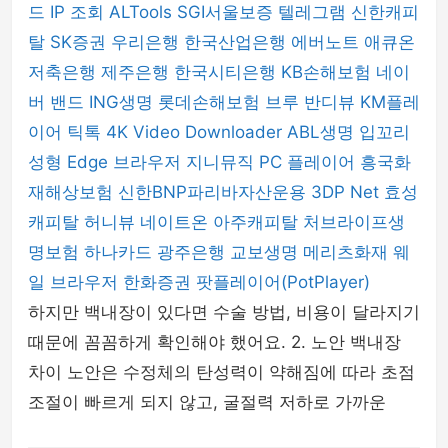
드
IP 조회
ALTools
SGI서울보증
텔레그램
신한캐피
탈
SK증권
우리은행
한국산업은행
에버노트
애큐온
저축은행
제주은행
한국시티은행
KB손해보험
네이
버 밴드
ING생명
롯데손해보험
브루
반디뷰
KM플레
이어
틱톡
4K Video Downloader
ABL생명
입꼬리
성형
Edge 브라우저
지니뮤직 PC 플레이어
흥국화
재해상보험
신한BNP파리바자산운용
3DP Net
효성
캐피탈
허니뷰
네이트온
아주캐피탈
처브라이프생
명보험
하나카드
광주은행
교보생명
메리츠화재
웨
일 브라우저
한화증권
팟플레이어(PotPlayer)
하지만 백내장이 있다면 수술 방법, 비용이 달라지기
때문에 꼼꼼하게 확인해야 했어요. 2. 노안 백내장
차이 노안은 수정체의 탄성력이 약해짐에 따라 초점
조절이 빠르게 되지 않고, 굴절력 저하로 가까운