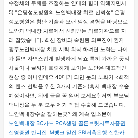
수정체의 두께를 조절하는 인대의 힘이 약해지면서
5) "은평성모병원의 노안백내장 치료 신뢰성" 은평
성모병원은 첨단 기술과 오랜 임상 경험을 바탕으로
노안과 백내장 치료에서 신뢰받는 의료기관으로 자
리 잡았습니다. 최신 장비와 숙련된 의료진이 환자
광주노안백내장 치료 시력 회복 하려면 노화는 나이
가 들면 자연스럽게 발생하게 되죠 특히 가까운 곳의
사물이나 글씨가 흐릿하게 보이는 노안은 대표적인
현상 중 하나인데요 40대가 되면 눈의 노화가 <최적
의 렌즈 선택을 위한 3가지 기준> (혹시 백내장 수술
예정이라면, 위에 글을 꼭 읽어 보세요!) 저희 부모님
백내장을 두 분 모두 제가 직접 수술해 드렸습니다.
노안백내장수술 잘하는곳? 왜 계속 입소문이
노안백내장
BC카드
PCA생명
골든브릿지투자증권
신영증권
반디집
iM뱅크
알집
SBI저축은행
신한카