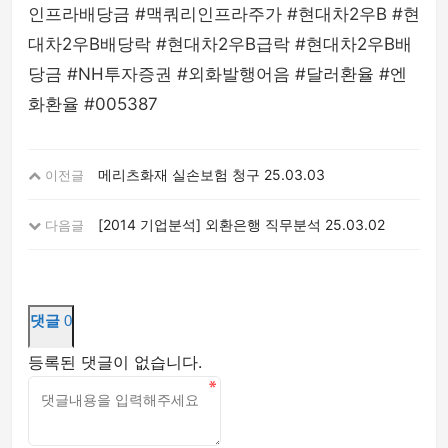
인프라배당금 #맥쿼리인프라주가 #현대차2우B #현
대차2우B배당락 #현대차2우B급락 #현대차2우B배
당금 #NH투자증권 #외화발행어음 #달러환율 #엔
화환율 #005387
메리츠화재 실손보험 청구
25.03.03
이전글
[2014 기업분석] 외환은행 직무분석
25.03.02
다음글
댓글
0
등록된 댓글이 없습니다.