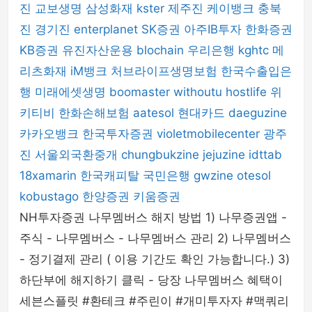
진
교보생명
삼성화재
kster
제주진
케이뱅크
충북
진
경기진
enterplanet
SK증권
아주IB투자
한화증권
KB증권
유진자산운용
blochain
우리은행
kghtc
메
리츠화재
iM뱅크
처브라이프생명보험
한국수출입은
행
미래에셋생명
boomaster
withoutu
hostlife
위
키티비
한화손해보험
aatesol
현대카드
daeguzine
카카오뱅크
한국투자증권
violetmobilecenter
광주
진
서울외국환중개
chungbukzine
jejuzine
idttab
18xamarin
한국캐피탈
국민은행
gwzine
otesol
kobustago
한양증권
키움증권
NH투자증권 나무멤버스 해지 방법 1) 나무증권앱 -
주식 - 나무멤버스 - 나무멤버스 관리 2) 나무멤버스
- 정기결제 관리 ( 이용 기간도 확인 가능합니다.) 3)
하단부에 해지하기 클릭 - 당장 나무멤버스 혜택이
세븐스플릿 #환테크 #주린이 #개미투자자 #맥쿼리