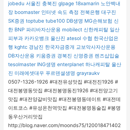
jobedu
서울진
충북진
glpage
18xamarin
노안백내
장
boomaster
인터넷 속도 측정
전북은행
대구진
SK증권
toptube
tube100
DB생명
MG손해보험
신
한 BNP 파리바자산운용
mobilect
신한캐피탈
일산
피부과
카카오뱅크
울산진
atesol
수협
한국산업은
행
kghtc
경남진
한국자금중개
교보악사자산운용
DB자산운용
키움증권
경북진
신영증권
렌즈삽입술
tesolmaster
ING생명
enterplanet
하나캐피탈
울산
진
미래에셋대우
푸르덴셜생명
grayraukv
0507-1326-1926 #대전유성맛집 #대전진1926 #
대전봉명동맛집 #대전봉명동진1926 #대전양고기
맛집 #대전양갈비맛집 #대전봉명동데이트 #대전데
이트코스 #유성온천역맛집 #대전봉명동술집 #봉명
동우산거리맛집
http://blog.naver.com/moonds75/120018471402