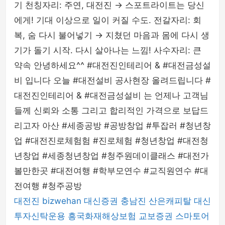
기 천칭자리: 주연, 대전진 → 스포트라이트는 당신
에게! 기대 이상으로 일이 커질 수도. 전갈자리: 회
복, 숨 다시 불어넣기 → 지쳤던 마음과 몸에 다시 생
기가 돌기 시작. 다시 살아나는 느낌! 사수자리: 큰
약속 안녕하세요^^ #대전진인테리어 & #대전금성설
비 입니다 오늘 #대전설비 공사현장 올려드립니다 #
대전진인테리어 & #대전금성설비 는 언제나 고객님
들께 신뢰와 소통 그리고 합리적인 가격으로 보답드
리고자 아산 #세종공방 #공방창업 #투잡러 #청년창
업 #대전진로체험험 #진로체험 #청년창업 #대전청
년창업 #세종청년창업 #청주원데이클래스 #대전가
볼만한곳 #대전여행 #학부모연수 #교직원연수 #대
전여행 #청주공방
대전진
bizwehan
대신증권
충남진
산은캐피탈
대신
투자신탁운용
흥국화재해상보험
교보증권
스마토어