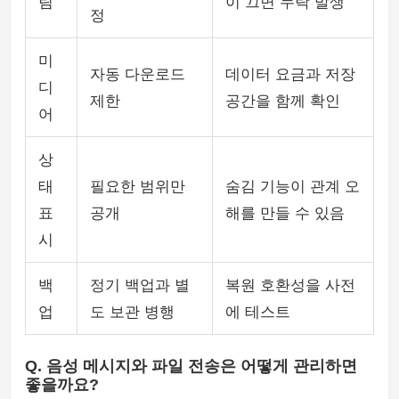
림
이 끄면 누락 발생
정
미
자동 다운로드
데이터 요금과 저장
디
제한
공간을 함께 확인
어
상
태
필요한 범위만
숨김 기능이 관계 오
표
공개
해를 만들 수 있음
시
백
정기 백업과 별
복원 호환성을 사전
업
도 보관 병행
에 테스트
Q. 음성 메시지와 파일 전송은 어떻게 관리하면
좋을까요?