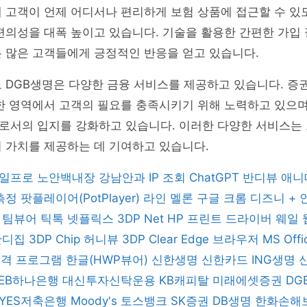
 고객이 언제 어디서나 편리하게 보험 상품에 접근할 수 있
편의성을 대폭 높이고 있습니다. 기술을 활용한 간편한 가입
 많은 고객들에게 긍정적인 반응을 얻고 있습니다.
 DGB생명은 다양한 금융 서비스를 제공하고 있습니다. 증권
한 영역에서 고객의 필요를 충족시키기 위해 노력하고 있으며
로서의 입지를 강화하고 있습니다. 이러한 다양한 서비스는
 가치를 제공하는 데 기여하고 있습니다.
일프로
노안백내장
강남안과
IP 조회
ChatGPT
반디뷰
애니
 측정
팟플레이어(PotPlayer)
라인
멜론
구글 크롬
디즈니 +
버
팀뷰어
틱톡
넷플릭스
3DP Net
HP 프린트 드라이버
웨일
반디집
3DP Chip
허니뷰
3DP Clear
Edge 브라우저
MS Off
 원격 프로그램
한글(HWP뷰어)
신한생명
신한카드
ING생명
KEB하나은행
대신투자신탁운용
KB캐피탈
미래에셋증권
DG
YES저축은행
Moody's
토스뱅크
SK증권
DB생명
한화손해