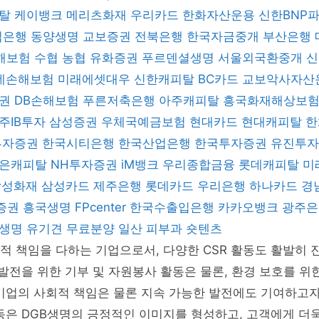
피탈
케이뱅크
메리츠화재
우리카드
한화자산운용
신한BNP
업은행
동양생명
교보증권
전북은행
한국자금중개
부산은행
해보험
수협
농협
유화증권
푸르덴셜생명
서울외국환중개
데손해보험
미래에셋대우
신한캐피탈
BC카드
교보악사자산
증권
DB손해보험
푸른저축은행
아주캐피탈
흥국화재해상보
주IB투자
삼성증권
우체국예금보험
현대카드
현대캐피탈
한
 투자증권
한국시티은행
한국산업은행
한국투자증권
유진투
은캐피탈
NH투자증권
iM뱅크
우리종합금융
롯데캐피탈
미
삼성화재
삼성카드
제주은행
롯데카드
우리은행
하나카드
경
증권
흥국생명
FPcenter
한국수출입은행
카카오뱅크
광주
B생명
유기견 무료분양
일산 피부과
숏텐츠
적 책임을 다하는 기업으로서, 다양한 CSR 활동도 활발히
 발전을 위한 기부 및 자원봉사 활동은 물론, 환경 보호를 위
 기업의 사회적 책임은 물론 지속 가능한 발전에도 기여하고
동은 DGB생명의 긍정적인 이미지를 형성하고, 고객에게 더