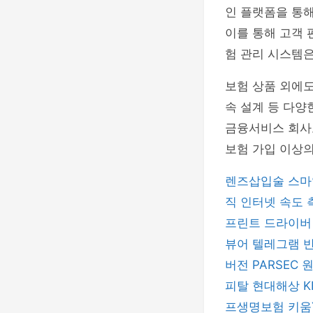
인 플랫폼을 통해
이를 통해 고객 
험 관리 시스템은
보험 상품 외에도
속 설계 등 다양
금융서비스 회사
보험 가입 이상의
렌즈삽입술
스마
직
인터넷 속도
프린트 드라이
뷰어
텔레그램
버전
PARSEC
피탈
현대해상
프생명보험
키움