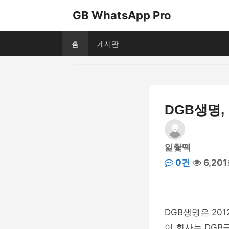
GB WhatsApp Pro
홈
게시판
DGB생명,
잁촻뗵
0건
6,20
DGB생명은 20
이 회사는 DGB