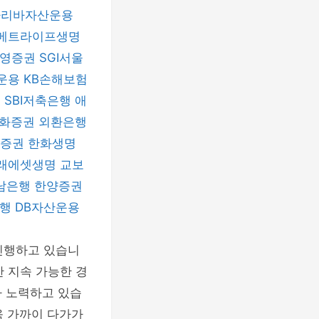
파리바자산운용
메트라이프생명
신영증권
SGI서울
운용
KB손해보험
험
SBI저축은행
애
화증권
외환은행
자증권
한화생명
래에셋생명
교보
남은행
한양증권
은행
DB자산운용
 진행하고 있습니
한 지속 가능한 경
자 노력하고 있습
욱 가까이 다가가