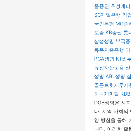
움증권
효성캐
SC제일은행
기
국민은행
MG손
보증
KB증권
롯
삼성생명
부국
큐온저축은행
아
PCA생명
KTB
유진자산운용
산
생명
ABL생명
골든브릿지투자
하나캐피탈
KD
DGB생명은 사회
다. 지역 사회의
영 방침을 통해
니다. 이러한 활