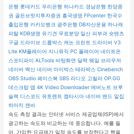
은행
롯데카드
우리은행
하나카드
경남은행
한양증
권
골든브릿지투자증권
흥국생명
FPcenter
한국수
출입은행
카카오뱅크
광주은행
DB자산운용
하나캐
피탈
KDB생명
유기견 무료분양
일산 피부과
숏텐츠
구글 드라이브
드롭박스
캐논 프린트 드라이버
V3
Lite
KM플레이어
지니뮤직 PC 플레이어
네이트온
스포티파이
ALTools
바탕화면 달력
웨일 브라우저
네이버 백신
네이버 마이박스
테라박스
Cinebench
OBS Studio
페이스북
SBS 라디오 고릴라
OP.GG
데스크탑 앱
4K Video Downloader
에버노트
브루
슬랙
디스코드
유토렌트
캠타시아
네이버 밴드
알집
하마치
캔바
속도 측정 결과는 인터넷 서비스 제공업체(ISP)에서
광고하는 속도와 비교하는 데 중요합니다. 예를 들
어, 가입한 요금제가 일정 속도를 보장한다고 했을