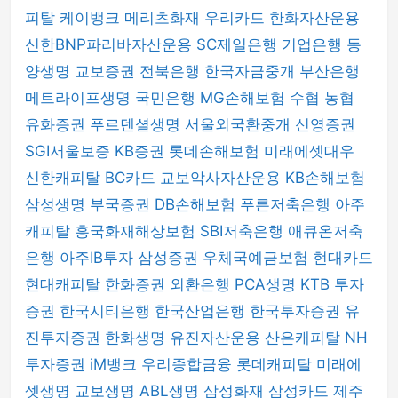
피탈
케이뱅크
메리츠화재
우리카드
한화자산운용
신한BNP파리바자산운용
SC제일은행
기업은행
동
양생명
교보증권
전북은행
한국자금중개
부산은행
메트라이프생명
국민은행
MG손해보험
수협
농협
유화증권
푸르덴셜생명
서울외국환중개
신영증권
SGI서울보증
KB증권
롯데손해보험
미래에셋대우
신한캐피탈
BC카드
교보악사자산운용
KB손해보험
삼성생명
부국증권
DB손해보험
푸른저축은행
아주
캐피탈
흥국화재해상보험
SBI저축은행
애큐온저축
은행
아주IB투자
삼성증권
우체국예금보험
현대카드
현대캐피탈
한화증권
외환은행
PCA생명
KTB 투자
증권
한국시티은행
한국산업은행
한국투자증권
유
진투자증권
한화생명
유진자산운용
산은캐피탈
NH
투자증권
iM뱅크
우리종합금융
롯데캐피탈
미래에
셋생명
교보생명
ABL생명
삼성화재
삼성카드
제주