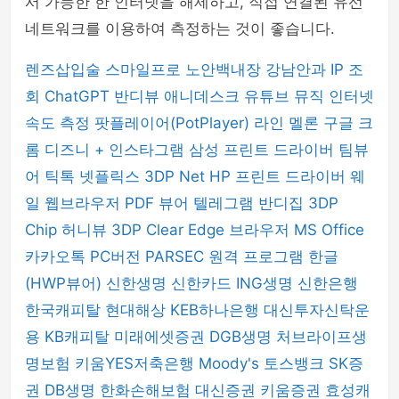
서 가능한 한 인터넷을 해제하고, 직접 연결된 유선
네트워크를 이용하여 측정하는 것이 좋습니다.
렌즈삽입술
스마일프로
노안백내장
강남안과
IP 조
회
ChatGPT
반디뷰
애니데스크
유튜브 뮤직
인터넷
속도 측정
팟플레이어(PotPlayer)
라인
멜론
구글 크
롬
디즈니 +
인스타그램
삼성 프린트 드라이버
팀뷰
어
틱톡
넷플릭스
3DP Net
HP 프린트 드라이버
웨
일 웹브라우저
PDF 뷰어
텔레그램
반디집
3DP
Chip
허니뷰
3DP Clear
Edge 브라우저
MS Office
카카오톡 PC버전
PARSEC 원격 프로그램
한글
(HWP뷰어)
신한생명
신한카드
ING생명
신한은행
한국캐피탈
현대해상
KEB하나은행
대신투자신탁운
용
KB캐피탈
미래에셋증권
DGB생명
처브라이프생
명보험
키움YES저축은행
Moody's
토스뱅크
SK증
권
DB생명
한화손해보험
대신증권
키움증권
효성캐