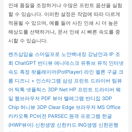
인쇄 품질을 조정하거나 수많은 프린트 옵션을 실험
할 수 있습니다. 이러한 설정은 작업에 따라 다르게
적용될 수 있으며, 예를 들어 사진 인쇄 시 더 높은
해상도를 선택하거나, 문서 인쇄 시 빠른 속도를 중
시할 수 있습니다.
렌즈삽입술
스마일프로
노안백내장
강남안과
IP 조
회
ChatGPT
반디뷰
애니데스크
유튜브 뮤직
인터넷
속도 측정
팟플레이어(PotPlayer)
라인
멜론
구글 크
롬
디즈니 +
인스타그램
삼성 프린트 드라이버
팀뷰
어
틱톡
넷플릭스
3DP Net
HP 프린트 드라이버
웨
일 웹브라우저
PDF 뷰어
텔레그램
반디집
3DP
Chip
허니뷰
3DP Clear
Edge 브라우저
MS Office
카카오톡 PC버전
PARSEC 원격 프로그램
한글
(HWP뷰어)
신한생명
신한카드
ING생명
신한은행