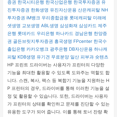
증권
한국시티은행
한국산업은행
한국투자증권
유
진투자증권
한화생명
유진자산운용
산은캐피탈
NH
투자증권
iM뱅크
우리종합금융
롯데캐피탈
미래에
셋생명
교보생명
ABL생명
삼성화재
삼성카드
제주
은행
롯데카드
우리은행
하나카드
경남은행
한양증
권
골든브릿지투자증권
흥국생명
FPcenter
한국수
출입은행
카카오뱅크
광주은행
DB자산운용
하나캐
피탈
KDB생명
유기견 무료분양
일산 피부과
숏텐츠
HP 프린트 드라이버는 사용자가 프린터의 다양한
기능을 최대한 활용할 수 있도록 도와주는 역할도 합
니다. 스캔, 복사, 팩스 등 복합기 기능을 지원하는 H
P 프린터의 경우, 드라이버를 통해 이러한 기능을 설
정 및 활용할 수 있습니다. 또한, 드라이버는 사용자
가 프린터의 상태를 확인하고 문제를 진단할 수 있는
유용한 도구가 되어 줍니다. 이를 통해 토너 잔량 확