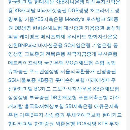
한국캐피탈
현대해상
KEB하나은행
대신투자신탁운
용
KB캐피탈
미래에셋증권
DGB생명
처브라이프생
명보험
키움YES저축은행
Moody's
토스뱅크
SK증
권
DB생명
한화손해보험
대신증권
키움증권
효성캐
피탈
케이뱅크
메리츠화재
우리카드
한화자산운용
신한BNP파리바자산운용
SC제일은행
기업은행
동
양생명
교보증권
전북은행
한국자금중개
부산은행
메트라이프생명
국민은행
MG손해보험
수협
농협
유화증권
푸르덴셜생명
서울외국환중개
신영증권
SGI서울보증
KB증권
롯데손해보험
미래에셋대우
신한캐피탈
BC카드
교보악사자산운용
KB손해보험
삼성생명
부국증권
DB손해보험
푸른저축은행
아주
캐피탈
흥국화재해상보험
SBI저축은행
애큐온저축
은행
아주IB투자
삼성증권
우체국예금보험
현대카드
현대캐피탈
한화증권
외환은행
PCA생명
KTB 투자