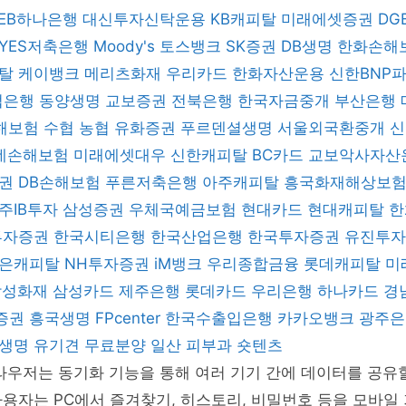
KEB하나은행
대신투자신탁운용
KB캐피탈
미래에셋증권
DG
YES저축은행
Moody's
토스뱅크
SK증권
DB생명
한화손해
피탈
케이뱅크
메리츠화재
우리카드
한화자산운용
신한BNP
업은행
동양생명
교보증권
전북은행
한국자금중개
부산은행
해보험
수협
농협
유화증권
푸르덴셜생명
서울외국환중개
데손해보험
미래에셋대우
신한캐피탈
BC카드
교보악사자산
증권
DB손해보험
푸른저축은행
아주캐피탈
흥국화재해상보
주IB투자
삼성증권
우체국예금보험
현대카드
현대캐피탈
한
 투자증권
한국시티은행
한국산업은행
한국투자증권
유진투
은캐피탈
NH투자증권
iM뱅크
우리종합금융
롯데캐피탈
미
삼성화재
삼성카드
제주은행
롯데카드
우리은행
하나카드
경
증권
흥국생명
FPcenter
한국수출입은행
카카오뱅크
광주
B생명
유기견 무료분양
일산 피부과
숏텐츠
라우저는 동기화 기능을 통해 여러 기기 간에 데이터를 공유할
용자는 PC에서 즐겨찾기, 히스토리, 비밀번호 등을 모바일