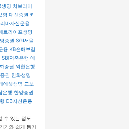
B생명
처브라이
보험
대신증권
키
파리바자산운용
메트라이프생명
신영증권
SGI서울
운용
KB손해보험
험
SBI저축은행
애
화증권
외환은행
자증권
한화생명
래에셋생명
교보
남은행
한양증권
은행
DB자산운용
 수 있는 점도
 기기와 쉽게 동기