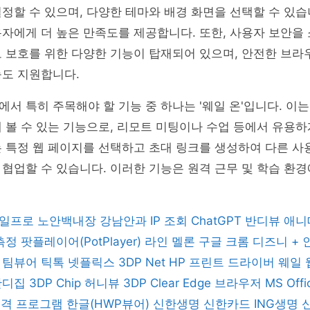
정할 수 있으며, 다양한 테마와 배경 화면을 선택할 수 있습
자에게 더 높은 만족도를 제공합니다. 또한, 사용자 보안을
 보호를 위한 다양한 기능이 탑재되어 있으며, 안전한 브라
능도 지원합니다.
서 특히 주목해야 할 기능 중 하나는 '웨일 온'입니다. 이는
 볼 수 있는 기능으로, 리모트 미팅이나 수업 등에서 유용하
는 특정 웹 페이지를 선택하고 초대 링크를 생성하여 다른 
협업할 수 있습니다. 이러한 기능은 원격 근무 및 학습 환
일프로
노안백내장
강남안과
IP 조회
ChatGPT
반디뷰
애니
 측정
팟플레이어(PotPlayer)
라인
멜론
구글 크롬
디즈니 +
버
팀뷰어
틱톡
넷플릭스
3DP Net
HP 프린트 드라이버
웨일
반디집
3DP Chip
허니뷰
3DP Clear
Edge 브라우저
MS Off
 원격 프로그램
한글(HWP뷰어)
신한생명
신한카드
ING생명