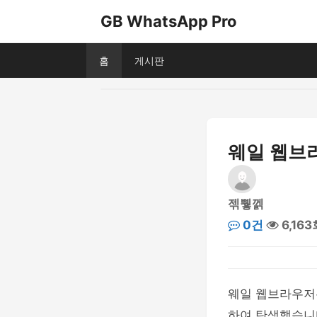
GB WhatsApp Pro
홈
게시판
웨일 웹브라
젞쀃껡
0건
6,163
웨일 웹브라우저
하여 탄생했습니다