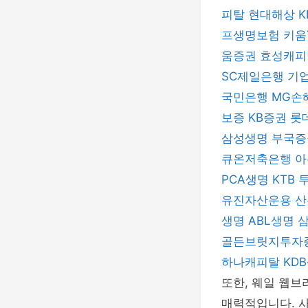
피탈
현대해상
프생명보험
키움
움증권
효성캐
SC제일은행
기
국민은행
MG손
보증
KB증권
롯
삼성생명
부국
큐온저축은행
아
PCA생명
KTB
유진자산운용
산
생명
ABL생명
골든브릿지투자
하나캐피탈
KD
또한, 웨일 웹브
매력적입니다. 사